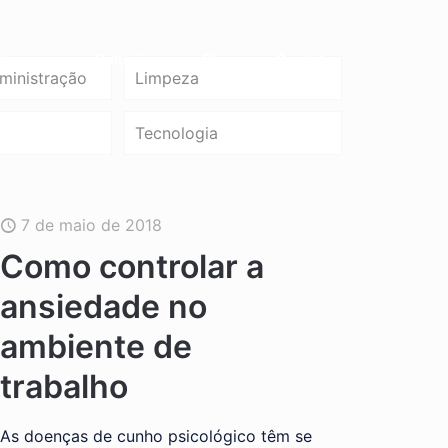
bre nós
Soluções
Blog
Contato
ministração
Limpeza
Tecnologia
7 de maio de 2018
Como controlar a
ansiedade no
ambiente de
trabalho
As doenças de cunho psicológico têm se