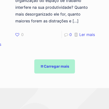
organização do espaço de trabalho
interfere na sua produtividade? Quanto
mais desorganizado ele for, quanto
maiores forem as distrações e
[…]
0
0
Ler mais
s
Carregar mais