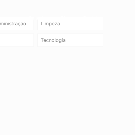
bre nós
Soluções
Blog
Contato
ministração
Limpeza
Tecnologia