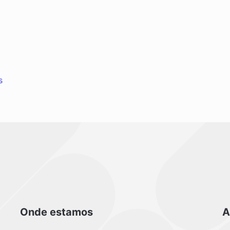
s
Onde estamos
A