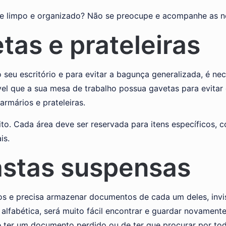
e limpo e organizado? Não se preocupe e acompanhe as no
tas e prateleiras
 seu escritório e para evitar a bagunça generalizada, é nec
vel que a sua mesa de trabalho possua gavetas para evita
rmários e prateleiras.
ito. Cada área deve ser reservada para itens específicos, 
is.
astas suspensas
tos e precisa armazenar documentos de cada um deles, inv
lfabética, será muito fácil encontrar e guardar novamente
e ter um documento perdido ou de ter que procurar por tod