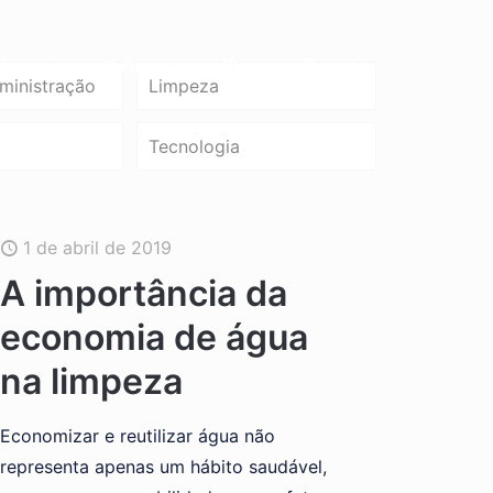
bre nós
Soluções
Blog
Contato
ministração
Limpeza
Tecnologia
1 de abril de 2019
A importância da
economia de água
na limpeza
Economizar e reutilizar água não
representa apenas um hábito saudável,