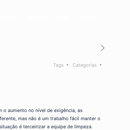
bre nós
Soluções
Blog
Contato
Tags
Categorias
 o aumento no nível de exigência, as
ferente, mas não é um trabalho fácil manter o
tuação é terceirizar a equipe de limpeza.