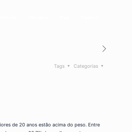
bre nós
Soluções
Blog
Contato
Tags
Categorias
aiores de 20 anos estão acima do peso. Entre