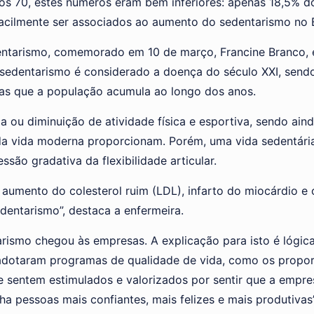
os 70, estes números eram bem inferiores: apenas 18,5% 
cilmente ser associados ao aumento do sedentarismo no B
dentarismo, comemorado em 10 de março, Francine Branco,
sedentarismo é considerado a doença do século XXI, sendo
as que a população acumula ao longo dos anos.
ia ou diminuição de atividade física e esportiva, sendo ai
 da vida moderna proporcionam. Porém, uma vida sedentár
são gradativa da flexibilidade articular.
 aumento do colesterol ruim (LDL), infarto do miocárdio e
entarismo”, destaca a enfermeira.
ismo chegou às empresas. A explicação para isto é lógic
es adotaram programas de qualidade de vida, como os pro
 sentem estimulados e valorizados por sentir que a empresa
anha pessoas mais confiantes, mais felizes e mais produtivas”