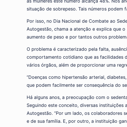
as mulheres este número alcança 48%. Nos an
situação de sobrepeso. Tais números podem fa
Por isso, no Dia Nacional de Combate ao Se
Autogestão, chama a atenção e explica que o 
aumento de peso e por tantos outros problem
O problema é caracterizado pela falta, ausênc
comportamento cotidiano que as facilidades
vários órgãos, além de proporcionar uma regres
“Doenças como hipertensão arterial, diabetes,
que podem facilmente ser consequência do sed
Há alguns anos, a preocupação com o sedentar
Seguindo este conceito, diversas instituiçõ
Autogestão. “Por um lado, os colaboradores se
e de sua família. E, por outro, a instituição g