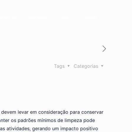
bre nós
Soluções
Blog
Contato
Tags
Categorias
s devem levar em consideração para conservar
anter os padrões mínimos de limpeza pode
 as atividades, gerando um impacto positivo