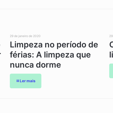
29 de janeiro de 2020
29
e
Limpeza no período de
O
r
férias: A limpeza que
nunca dorme
Ler mais